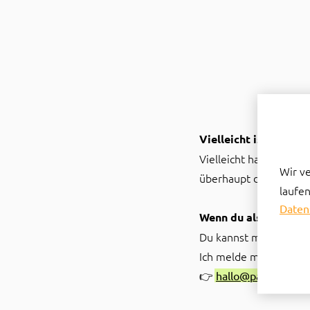
Vielleicht ist gerade
Vielleicht hast du noc
Wir v
überhaupt das Richtige 
laufen
Daten
Wenn du also lieber 
Du kannst mir einfach 
Ich melde mich persönl
👉
hallo@patrickherbe