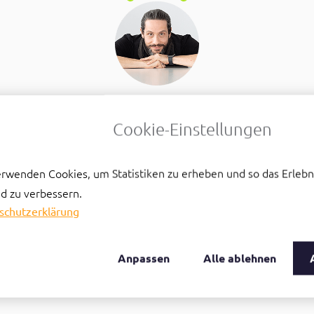
Cookie-Einstellungen
 für dich (noch) nicht der Moment für ein Kennenlernen.
h eine Frage. Vielleicht willst du erst mal ein Gefühl dafür bek
erwenden Cookies, um Statistiken zu erheben und so das Erlebn
für dich ist. Das ist völlig in Ordnung.
d zu verbessern.
schutzerklärung
schreiben möchtest:
direkt eine Mail schicken und dein Anliegen kurz schildern.
Anpassen
Alle ablehnen
ich bei dir zurück.
r.de