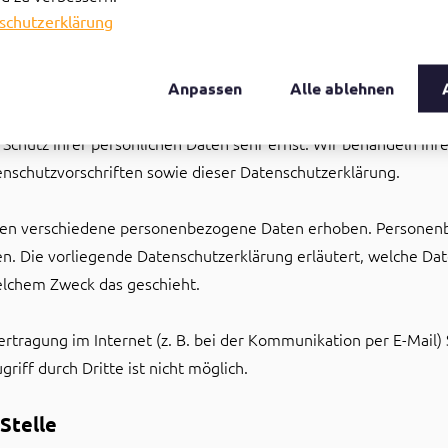
eise und Pflichtinformatione
schutzerklärung
Anpassen
Alle ablehnen
 Schutz Ihrer persönlichen Daten sehr ernst. Wir behandeln Ih
nschutzvorschriften sowie dieser Datenschutzerklärung.
den verschiedene personenbezogene Daten erhoben. Personenb
nen. Die vorliegende Datenschutzerklärung erläutert, welche Da
welchem Zweck das geschieht.
ertragung im Internet (z. B. bei der Kommunikation per E-Mail)
riff durch Dritte ist nicht möglich.
Stelle