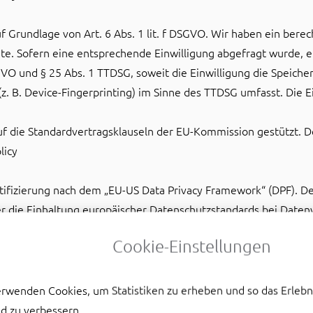
Grundlage von Art. 6 Abs. 1 lit. f DSGVO. Wir haben ein berech
te. Sofern eine entsprechende Einwilligung abgefragt wurde, er
SGVO und § 25 Abs. 1 TTDSG, soweit die Einwilligung die Speich
. B. Device-Fingerprinting) im Sinne des TTDSG umfasst. Die Ein
f die Standardvertragsklauseln der EU-Kommission gestützt. Det
licy
ifizierung nach dem „EU-US Data Privacy Framework“ (DPF). D
r die Einhaltung europäischer Datenschutzstandards bei Daten
zertifizierte Unternehmen verpflichtet sich, diese Datenschutz
Cookie-Einstellungen
nbieter unter folgendem Link:
s/participant-search/participantdetail?contact=true&id=a2zt
erwenden Cookies, um Statistiken zu erheben und so das Erlebn
d zu verbessern.