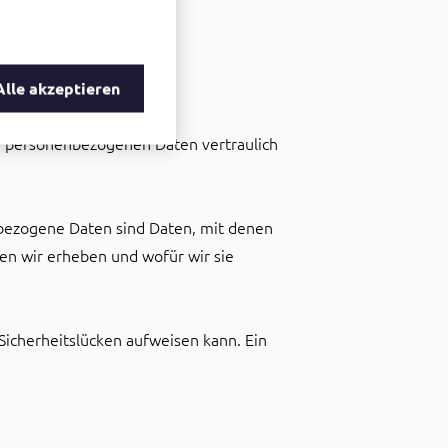
n
Alle akzeptieren
re personenbezogenen Daten vertraulich
ezogene Daten sind Daten, mit denen
ten wir erheben und wofür wir sie
 Sicherheitslücken aufweisen kann. Ein